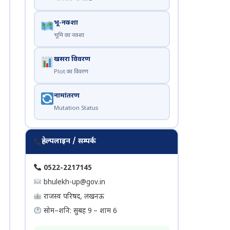
भू-नक्शा
भूमि का नक्शा
खसरा विवरण
Plot का विवरण
नामांतरण
Mutation Status
हेल्पलाइन / सम्पर्क
0522-2217145
bhulekh-up@gov.in
राजस्व परिषद, लखनऊ
सोम–शनि: सुबह 9 – शाम 6