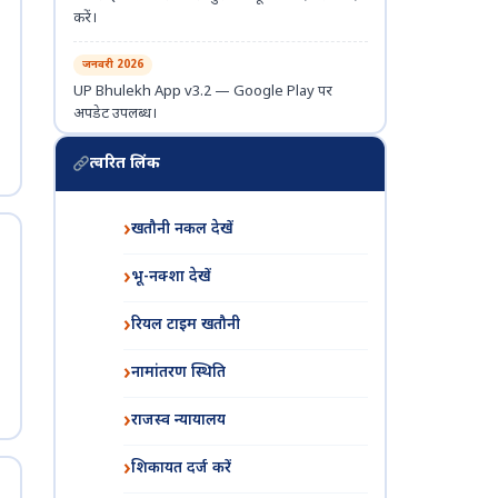
करें।
जनवरी 2026
UP Bhulekh App v3.2 — Google Play पर
अपडेट उपलब्ध।
दिसम्बर 2025
त्वरित लिंक
सर्वर क्षमता बढ़ाई गई — अब पोर्टल और तेज़।
खतौनी नकल देखें
नवम्बर 2025
नई तहसीलों का डेटा पोर्टल पर अपलोड।
भू-नक्शा देखें
रियल टाइम खतौनी
नामांतरण स्थिति
राजस्व न्यायालय
शिकायत दर्ज करें