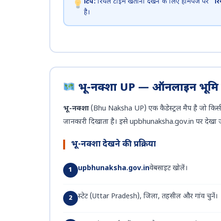
टिप:
रियल टाइम खतौनी देखने के लिए होमपेज पर
“रि
है।
भू-नक्शा UP — ऑनलाइन भूमि का
भू-नक्शा
(Bhu Naksha UP) एक कैडेस्ट्रल मैप है जो किसी
जानकारी दिखाता है। इसे upbhunaksha.gov.in पर देखा 
भू-नक्शा देखने की प्रक्रिया
upbhunaksha.gov.in
वेबसाइट खोलें।
स्टेट (Uttar Pradesh), जिला, तहसील और गांव चुनें।