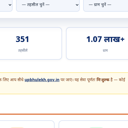
351
1.07 लाख+
तहसीलें
ग्राम
 के लिए आप सीधे
upbhulekh.gov.in
पर जाएं। यह सेवा पूर्णतः
निःशुल्क
है — कोई