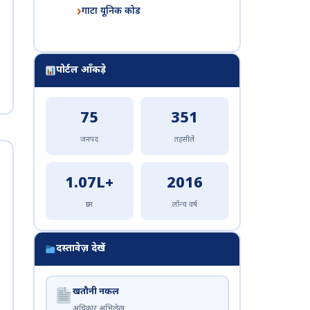
गाटा यूनिक कोड
पोर्टल आँकड़े
75
351
जनपद
तहसीलें
1.07L+
2016
ग्राम
लॉन्च वर्ष
दस्तावेज़ देखें
खतौनी नकल
अधिकार अभिलेख