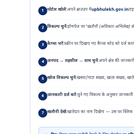
पोर्टल खोलें:
अपने ब्राउज़र में
upbhulekh.gov.in
टाइ
विकल्प चुनें:
होमपेज पर
“खतौनी (अधिकार अभिलेख) की
कैप्चा भरें:
स्क्रीन पर दिखाए गए कैप्चा कोड को दर्ज कर
जनपद → तहसील → ग्राम चुनें:
अपने क्षेत्र की जानकारी
खोज विकल्प चुनें:
खसरा/गाटा संख्या, खाता संख्या, खात
जानकारी दर्ज करें:
चुने गए विकल्प के अनुसार जानकारी 
खतौनी देखें:
खातेदार का नाम दिखेगा — उस पर क्लिक करक