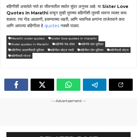
बहिणीशी असलेले नाते हा जीवनातील सर्वात सुंदर अनुभव आहे. या
Sister Love
Quotes in Marathi
वाचून तुम्ही तुमच्या बहिणीशी तुमची भावना व्यक्त करू
शकता. त्या गोड आठवणी, हसण्याच्या लहरी, आणि भावनिक क्षणांना ताजेतवाने करा
आणि आपल्या बहिणीला हे
quotes
नक्की पाठवा.
Marathi sister quotes
sister love quotes in marathi
Sister quotes in Marathi
बहिणीचे गोड संदेश
बहिणीचे प्रेम सुविचार
बहिणीच्या आठवणींसाठी सुविचार
बहिणीवर कोट्स मराठी
बहिणीवर प्रेम सुविचार
बहिणीसाठी कोट्स
बहिणीसाठी स्टेटस
---Advertisement---