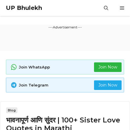
Skip
UP Bhulekh
M
to
content
---Advertisement---
Join Now
Join WhatsApp
Join Now
Join Telegram
Blog
भावनापूर्ण आणि सुंदर | 100+ Sister Love
Quotes in Marathi