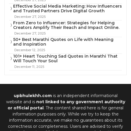
Effective Social Media Marketing: How Influencers
and Trusted Partners Drive Digital Growth
December 27, 2025
From Zero to Influencer: Strategies for Helping
Creators Amplify Their Reach and Impact Online.
December 27, 2025
50+ Best Marathi Quotes on Life with Meaning
and Inspiration
December 12, 2025
101+ Heart Touching Sad Quotes in Marathi That
Will Touch Your Soul
December 11, 2025
upbhulekhh.com
is an independent informational
website and is
not linked to any government authority
or official portal
. The content shared here is for general
information purposes only. While we try to keep the
information accurate, we make no guarantees about its
correctness or completeness. Users are advised to verify