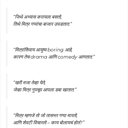
“जिथे अभ्यास करायला बसतो,
तिथे मित्र गप्पांचा बाजार उघडतात.”
“मित्रांशिवाय आयुष्य boring आहे,
कारण तेच drama आणि comedy आणतात.”
“खरी मजा तेव्हा येते,
जेव्हा मित्र गुपचूप आपला डबा खातात.”
“मित्र म्हणजे तो जो तासभर गप्पा मारतो,
आणि शेवटी विचारतो – काय बोलायचं होतं?”