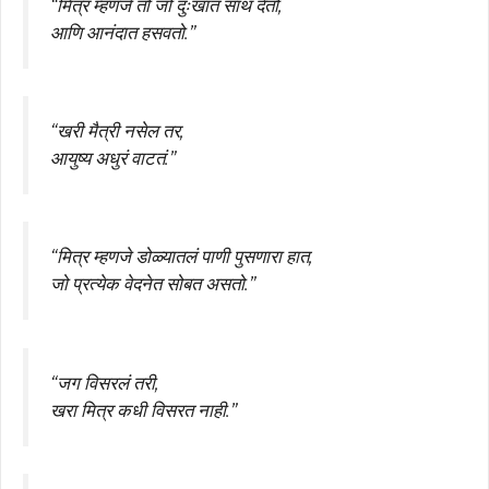
“मित्र म्हणजे तो जो दुःखात साथ देतो,
आणि आनंदात हसवतो.”
“खरी मैत्री नसेल तर,
आयुष्य अधुरं वाटतं.”
“मित्र म्हणजे डोळ्यातलं पाणी पुसणारा हात,
जो प्रत्येक वेदनेत सोबत असतो.”
“जग विसरलं तरी,
खरा मित्र कधी विसरत नाही.”