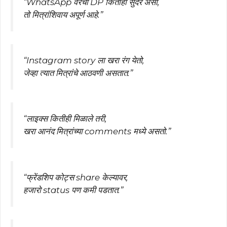
“WhatsApp वरचा DP कितीही सुंदर असो,
तो मित्रांशिवाय अपूर्ण आहे.”
“Instagram story ला खरा रंग येतो,
जेव्हा त्यात मित्रांचे आठवणी असतात.”
“लाइक्स कितीही मिळाले तरी,
खरा आनंद मित्रांच्या comments मध्ये असतो.”
“फ्रेंडशिप कोट्स share केल्यावर,
हजारो status पण कमी पडतात.”