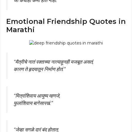
जी कधीही कमी होत नाही.”
Emotional Friendship Quotes in
Marathi
“मैत्रीचे नातं रक्ताच्या नात्याहूनही मजबूत असतं,
कारण ते हृदयातून निर्माण होतं.”
“मित्रांशिवाय आयुष्य म्हणजे,
फुलांशिवाय बागेसारखं.”
“जेव्हा सगळे दारं बंद होतात,