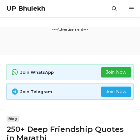
Skip
UP Bhulekh
M
to
content
---Advertisement---
Join Now
Join WhatsApp
Join Now
Join Telegram
Blog
250+ Deep Friendship Quotes
in Marathi