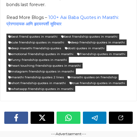
bonds last forever.
Read More Blogs –
100+ Aai Baba Quotes in Marathi:
प्रेरणादायक आणि हृदयस्पर्शी सुविचार
best friend quotes in marathi
best friendship quotes in marathi
cute friendship quotes in marathi
deep friendship quotes in marathi
deep marathi friendship quotes
dosti quotes in marathi
emotional friendship quotes in marathi
friendship quotes in marathi
funny friendship quotes in marathi
heart touching friendship quotes in marathi
instagram friendship quotes in marathi
marathi friendship quotes 2 lines
marathi quotes on friendship
short friendship quotes in marathi
true friendship quotes in marathi
whatsapp friendship quotes in marathi
---Advertisement---