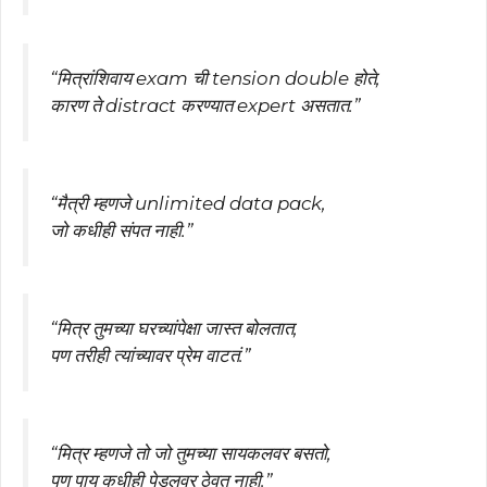
“मित्रांशिवाय exam ची tension double होते,
कारण ते distract करण्यात expert असतात.”
“मैत्री म्हणजे unlimited data pack,
जो कधीही संपत नाही.”
“मित्र तुमच्या घरच्यांपेक्षा जास्त बोलतात,
पण तरीही त्यांच्यावर प्रेम वाटतं.”
“मित्र म्हणजे तो जो तुमच्या सायकलवर बसतो,
पण पाय कधीही पेडलवर ठेवत नाही.”